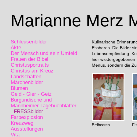
Marianne Merz 
Schleusenbilder
Kulinarische Erinnerun
Akte
Essbares. Die Bilder si
Der Mensch und sein Umfeld
Lebensempfindung: Koch
Frauen der Bibel
hier wiedergegebenen K
Christusportraits
Menüs, sondern die Zut
Christus am Kreuz
Landschaften
Märchenbilder
Blumen
Geld - Gier - Geiz
Burgundische und
Mannheimer Tagebuchblätter
FRESSbilder
Farbexplosion
Kreuzweg
Erdbeeren
Fi
Ausstellungen
Vita